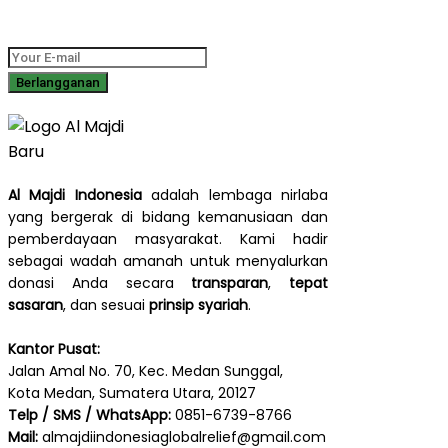
dampak, dan cerita inspiratif langsung ke kotak masuk Anda.
Al Majdi Indonesia
adalah lembaga nirlaba
yang bergerak di bidang kemanusiaan dan
pemberdayaan masyarakat. Kami hadir
sebagai wadah amanah untuk menyalurkan
donasi Anda secara
transparan
,
tepat
sasaran
, dan sesuai
prinsip syariah
.
Kantor Pusat:
Jalan Amal No. 70, Kec. Medan Sunggal,
Kota Medan, Sumatera Utara, 20127
Telp / SMS / WhatsApp:
0851-6739-8766
Mail:
almajdiindonesiaglobalrelief@gmail.com