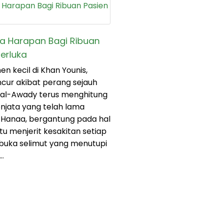
a Harapan Bagi Ribuan
Terluka
n kecil di Khan Younis,
ancur akibat perang sejauh
al-Awady terus menghitung
njata yang telah lama
a, Hanaa, bergantung pada hal
 itu menjerit kesakitan setiap
uka selimut yang menutupi
…