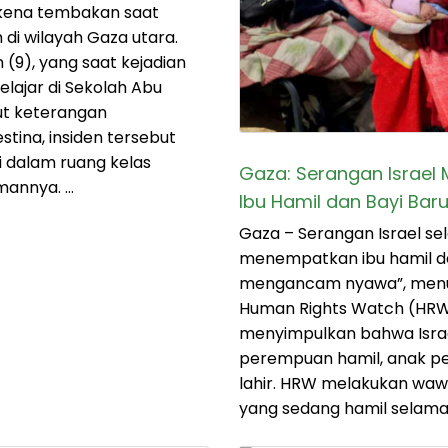
rkena tembakan saat
 di wilayah Gaza utara.
 (9), yang saat kejadian
elajar di Sekolah Abu
ut keterangan
tina, insiden tersebut
di dalam ruang kelas
Gaza: Serangan Israe
mannya. …
Ibu Hamil dan Bayi Baru
Gaza – Serangan Israel sel
menempatkan ibu hamil d
mengancam nyawa”, menur
Human Rights Watch (HRW
menyimpulkan bahwa Isra
perempuan hamil, anak pe
lahir. HRW melakukan w
yang sedang hamil selama