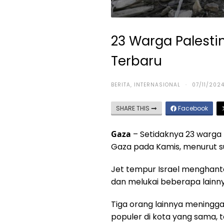
23 Warga Palesti
Terbaru
BERITA
,
INTERNASIONAL
·
07/11/202
SHARE THIS
Facebook
Gaza
– Setidaknya 23 warga P
Gaza pada Kamis, menurut 
Jet tempur Israel menghant
dan melukai beberapa lainny
Tiga orang lainnya meningg
populer di kota yang sama,