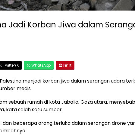
na Jadi Korban Jiwa dalam Seranga
4
Twitter/X
WhatsApp
Pin It
alestina menjadi korban jiwa dalam serangan udara terbar
sumber medis.
am sebuah rumah di kota Jabalia, Gaza utara, menyeba
a, kata salah satu sumber.
al dan beberapa orang terluka dalam serangan drone y
 tambahnya.