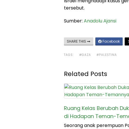
Israel menghadapi kasus gen
tersebut.
Sumber:
Anadolu Ajansi
SHARE THIS
Facebook
TAGS:
#GAZA
#PALESTINA
Related Posts
Ruang Kelas Berubah Du
di Hadapan Teman-Tem
Seorang anak perempuan Pal