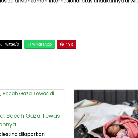
osida di Mahkamah Internasional atas tindakannya di wi
Twitter/X
WhatsApp
Pin It
ka, Bocah Gaza Tewas
annya
estina dilaporkan