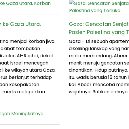
n ke Gaza Utara,
Gaza: Gencatan Senjat
Pasien Palestina yang 
ina menjadi korban jiwa
Gaza – Di sebuah aparteme
a akibat tembakan
dikelilingi lanskap yang h
i Jalan Al-Rashid, dekat
mata memandang, Abeer 
i saat Israel mencegah
menit menuju gencatan se
i ke wilayah utara Gaza,
dinantikan. Hidup putriny
rus berlanjut terhadap
itu. Gadis berusia 15 tahun
a dan kesepakatan
kali Abeer mencoba memb
r medis melaporkan
wajahnya. Bahkan cahaya 