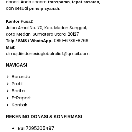
donasi Anda secara
,
,
transparan
tepat sasaran
dan sesuai
.
prinsip syariah
Kantor Pusat:
Jalan Amal No. 70, Kec. Medan Sunggal,
Kota Medan, Sumatera Utara, 20127
0851-6739-8766
Telp / SMS / WhatsApp:
Mail:
almajdiindonesiaglobalrelief@gmail.com
NAVIGASI
Beranda
Profil
Berita
E-Report
Kontak
REKENING DONASI & KONFIRMASI
BSI 7295305497