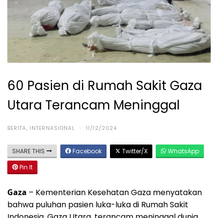
60 Pasien di Rumah Sakit Gaza
Utara Terancam Meninggal
BERITA
,
INTERNASIONAL
·
11/12/2024
SHARE THIS
Facebook
Twitter/X
WhatsApp
Pin It
Gaza
– Kementerian Kesehatan Gaza menyatakan
bahwa puluhan pasien luka-luka di Rumah Sakit
Indonesia, Gaza Utara, terancam meninggal dunia