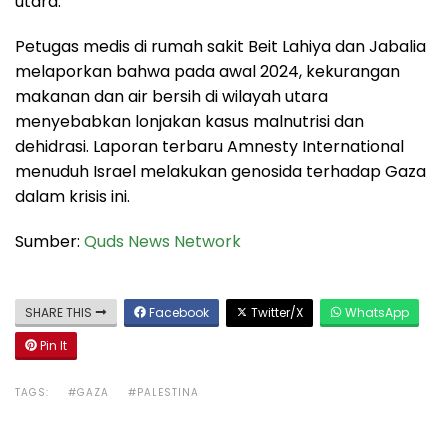
utara.
Petugas medis di rumah sakit Beit Lahiya dan Jabalia
melaporkan bahwa pada awal 2024, kekurangan
makanan dan air bersih di wilayah utara
menyebabkan lonjakan kasus malnutrisi dan
dehidrasi. Laporan terbaru Amnesty International
menuduh Israel melakukan genosida terhadap Gaza
dalam krisis ini.
Sumber:
Quds News Network
SHARE THIS
Facebook
Twitter/X
WhatsApp
Pin It
TAGS:
#GAZA
#PALESTINA