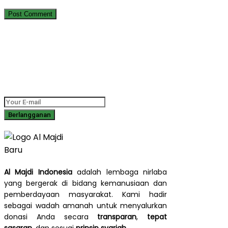
Berlangganan Newsletter Kami
Dapatkan informasi terbaru tentang program sosial, laporan
dampak, dan cerita inspiratif langsung ke kotak masuk Anda.
Al Majdi Indonesia
adalah lembaga nirlaba
yang bergerak di bidang kemanusiaan dan
pemberdayaan masyarakat. Kami hadir
sebagai wadah amanah untuk menyalurkan
donasi Anda secara
transparan
,
tepat