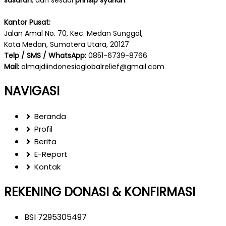
sasaran
, dan sesuai
prinsip syariah
.
Kantor Pusat:
Jalan Amal No. 70, Kec. Medan Sunggal,
Kota Medan, Sumatera Utara, 20127
Telp / SMS / WhatsApp:
0851-6739-8766
Mail:
almajdiindonesiaglobalrelief@gmail.com
NAVIGASI
Beranda
Profil
Berita
E-Report
Kontak
REKENING DONASI & KONFIRMASI
BSI 7295305497