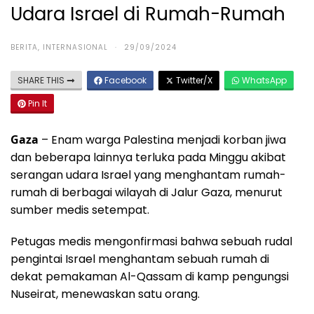
Udara Israel di Rumah-Rumah
BERITA
,
INTERNASIONAL
·
29/09/2024
SHARE THIS
Facebook
Twitter/X
WhatsApp
Pin It
Gaza
– Enam warga Palestina menjadi korban jiwa
dan beberapa lainnya terluka pada Minggu akibat
serangan udara Israel yang menghantam rumah-
rumah di berbagai wilayah di Jalur Gaza, menurut
sumber medis setempat.
Petugas medis mengonfirmasi bahwa sebuah rudal
pengintai Israel menghantam sebuah rumah di
dekat pemakaman Al-Qassam di kamp pengungsi
Nuseirat, menewaskan satu orang.