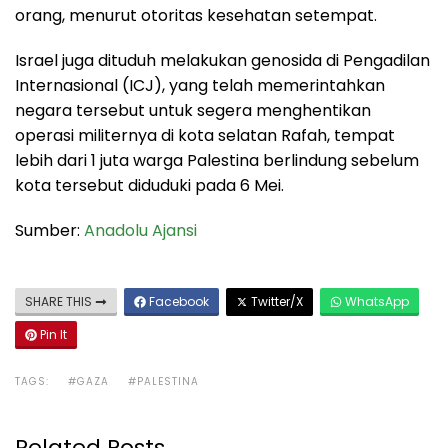
orang, menurut otoritas kesehatan setempat.
Israel juga dituduh melakukan genosida di Pengadilan
Internasional (ICJ), yang telah memerintahkan
negara tersebut untuk segera menghentikan
operasi militernya di kota selatan Rafah, tempat
lebih dari 1 juta warga Palestina berlindung sebelum
kota tersebut diduduki pada 6 Mei.
Sumber:
Anadolu Ajansi
SHARE THIS
Facebook
Twitter/X
WhatsApp
Pin It
TAGS:
#GAZA
#PALESTINA
Related Posts