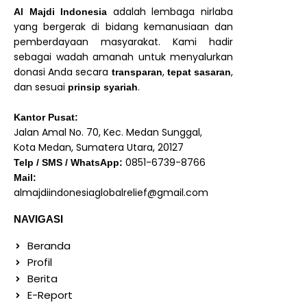
adalah lembaga nirlaba
Al Majdi Indonesia
yang bergerak di bidang kemanusiaan dan
pemberdayaan masyarakat. Kami hadir
sebagai wadah amanah untuk menyalurkan
donasi Anda secara
,
,
transparan
tepat sasaran
dan sesuai
.
prinsip syariah
Kantor Pusat:
Jalan Amal No. 70, Kec. Medan Sunggal,
Kota Medan, Sumatera Utara, 20127
0851-6739-8766
Telp / SMS / WhatsApp:
Mail:
almajdiindonesiaglobalrelief@gmail.com
NAVIGASI
Beranda
Profil
Berita
E-Report