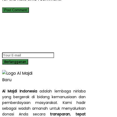
Berlangganan Newsletter Kami
Dapatkan informasi terbaru tentang program sosial, laporan
dampak, dan cerita inspiratif langsung ke kotak masuk Anda.
Al Majdi Indonesia
adalah lembaga nirlaba
yang bergerak di bidang kemanusiaan dan
pemberdayaan masyarakat. Kami hadir
sebagai wadah amanah untuk menyalurkan
donasi Anda secara
transparan
,
tepat