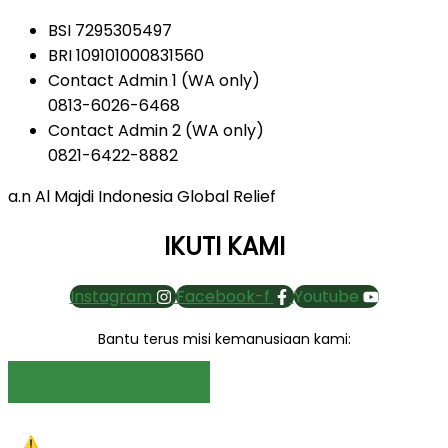
BSI 7295305497
BRI 109101000831560
Contact Admin 1 (WA only)
0813-6026-6468
Contact Admin 2 (WA only)
0821-6422-8882
a.n Al Majdi Indonesia Global Relief
IKUTI KAMI
Instagram
Facebook-f
Youtube
Bantu terus misi kemanusiaan kami:
Jadi Donatur Rutin