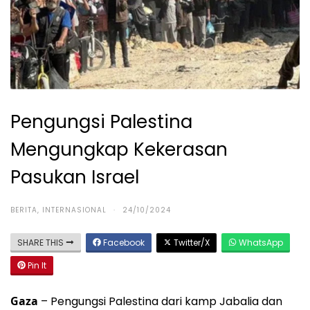
Pengungsi Palestina
Mengungkap Kekerasan
Pasukan Israel
BERITA
,
INTERNASIONAL
·
24/10/2024
SHARE THIS
Facebook
Twitter/X
WhatsApp
Pin It
Gaza
– Pengungsi Palestina dari kamp Jabalia dan