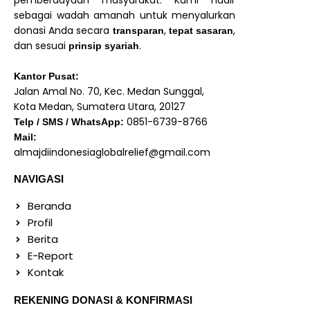
pemberdayaan masyarakat. Kami hadir
sebagai wadah amanah untuk menyalurkan
donasi Anda secara
,
,
transparan
tepat sasaran
dan sesuai
.
prinsip syariah
Kantor Pusat:
Jalan Amal No. 70, Kec. Medan Sunggal,
Kota Medan, Sumatera Utara, 20127
0851-6739-8766
Telp / SMS / WhatsApp:
Mail:
almajdiindonesiaglobalrelief@gmail.com
NAVIGASI
Beranda
Profil
Berita
E-Report
Kontak
REKENING DONASI & KONFIRMASI