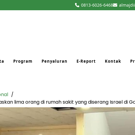
0813-6026-6468
almajdi
ta
Program
Penyaluran
E-Report
Kontak
Pr
onal
an lima orang di rumah sakit yang diserang Israel di G