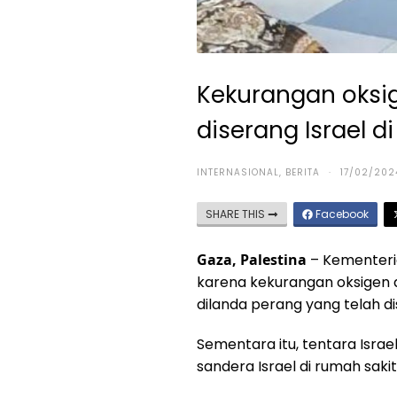
Kekurangan oksi
diserang Israel d
INTERNASIONAL
,
BERITA
·
17/02/202
SHARE THIS
Facebook
Gaza, Palestina
– Kementeri
karena kekurangan oksigen d
dilanda perang yang telah di
Sementara itu, tentara I
sandera Israel di rumah sak