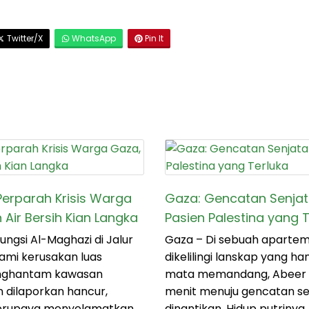
Twitter/X
WhatsApp
Pin It
Perparah Krisis Warga
Gaza: Gencatan Senjat
Air Bersih Kian Langka
Pasien Palestina yang 
gsi Al-Maghazi di Jalur
Gaza – Di sebuah aparteme
ami kerusakan luas
dikelilingi lanskap yang h
enghantam kawasan
mata memandang, Abeer 
 dilaporkan hancur,
menit menuju gencatan se
berupaya menyelamatkan
dinantikan. Hidup putriny