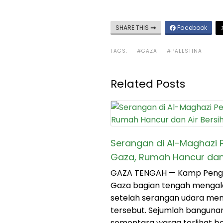
SHARE THIS
Facebook
TAGS:
#GAZA
#PALESTINA
Related Posts
Serangan di Al-Maghazi 
Gaza, Rumah Hancur dan 
GAZA TENGAH — Kamp Pengun
Gaza bagian tengah mengal
setelah serangan udara m
tersebut. Sejumlah bangunan
sementara warga terlihat 