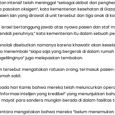
tan intensif telah meninggal “sebagai akibat dari pengh
pasokan oksigen”, kata kementerian kesehatan di Gaza
en lain yang dirawat di unit tersebut dan tiga anak di ka
Israel bertanggung jawab atas nyawa pasien dan staf 
endali penuhnya,” kata kementerian itu dalam sebuah pe
menolak disebutkan namanya karena khawatir akan kese
a menembaki “siapa saja yang bergerak di dalam rumah 
gelilinginya” juga melepaskan tembakan.
n tersebut mengatakan ratusan orang, termasuk pasien 
umah sakit.
ada hari Kamis bahwa mereka telah meluncurkan operasi
informasi intelijen yang kredibel” yang menunjukkan ba
 mayat para sandera mungkin berada di dalam fasilitas t
 tentara mengatakan bahwa mereka “belum menemukan b