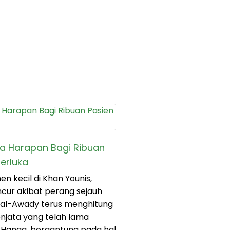
a Harapan Bagi Ribuan
Terluka
n kecil di Khan Younis,
ancur akibat perang sejauh
al-Awady terus menghitung
njata yang telah lama
a, Hanaa, bergantung pada hal