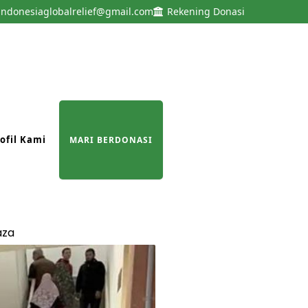
indonesiaglobalrelief@gmail.com
Rekening Donasi
ofil Kami
MARI BERDONASI
aza