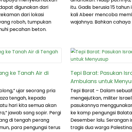
apat digunakan dari
itu. Gadis berusia 15 tahun
ekaman dari lokasi
kali Abeer mencoba memb
yang roboh, tumpukan
wajahnya. Bahkan cahaya 
enuhi pecahan beton.
ng ke Tanah Air di
Tepi Barat: Pasukan Is
Ambulans untuk Menyu
tolong,” ujar seorang pria
Tepi Barat – Dalam sebu
 Gaza tengah, kepada
mengejutkan, militer Isra
uatu hari kita semua akan
pasukannya menggunakan
a,” jawab sang sopir. Pergi
ke kamp pengungsi Balata 
ang di tengah perang
Desember lalu. Serangan i
mun, para pengungsi terus
tragis dua warga Palestin