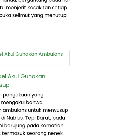
 itu menjerit kesakitan setiap
uka selimut yang menutupi
…
rael Akui Gunakan
sup
ah pengakuan yang
el mengakui bahwa
 ambulans untuk menyusup
di Nablus, Tepi Barat, pada
ni berujung pada kematian
a, termasuk seorang nenek