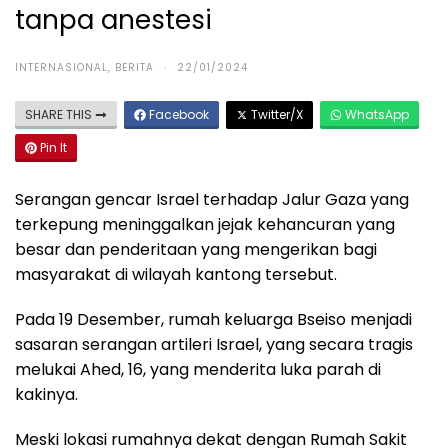
tanpa anestesi
INTERNASIONAL
,
BERITA
·
22/01/2024
SHARE THIS
Facebook
Twitter/X
WhatsApp
Pin It
Serangan gencar Israel terhadap Jalur Gaza yang
terkepung meninggalkan jejak kehancuran yang
besar dan penderitaan yang mengerikan bagi
masyarakat di wilayah kantong tersebut.
Pada 19 Desember, rumah keluarga Bseiso menjadi
sasaran serangan artileri Israel, yang secara tragis
melukai Ahed, 16, yang menderita luka parah di
kakinya.
Meski lokasi rumahnya dekat dengan Rumah Sakit