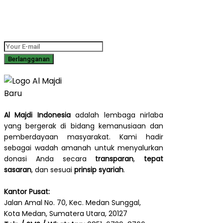
Dapatkan informasi terbaru tentang program sosial, laporan
dampak, dan cerita inspiratif langsung ke kotak masuk Anda.
Al Majdi Indonesia
adalah lembaga nirlaba
yang bergerak di bidang kemanusiaan dan
pemberdayaan masyarakat. Kami hadir
sebagai wadah amanah untuk menyalurkan
donasi Anda secara
transparan
,
tepat
sasaran
, dan sesuai
prinsip syariah
.
Kantor Pusat:
Jalan Amal No. 70, Kec. Medan Sunggal,
Kota Medan, Sumatera Utara, 20127