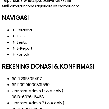
Telp / SMS / WhatsApp:
0851-6739-8766
Mail:
almajdiindonesiaglobalrelief@gmail.com
NAVIGASI
Beranda
Profil
Berita
E-Report
Kontak
REKENING DONASI & KONFIRMASI
BSI 7295305497
BRI 109101000831560
Contact Admin 1 (WA only)
0813-6026-6468
Contact Admin 2 (WA only)