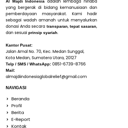
adalah lembaga nirlaba
Al Majdi Indonesia
yang bergerak di bidang kemanusiaan dan
pemberdayaan masyarakat. Kami hadir
sebagai wadah amanah untuk menyalurkan
donasi Anda secara
,
,
transparan
tepat sasaran
dan sesuai
.
prinsip syariah
Kantor Pusat:
Jalan Amal No. 70, Kec. Medan Sunggal,
Kota Medan, Sumatera Utara, 20127
0851-6739-8766
Telp / SMS / WhatsApp:
Mail:
almajdiindonesiaglobalrelief@gmail.com
NAVIGASI
Beranda
Profil
Berita
E-Report
Kontak