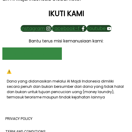
IKUTI KAMI
Instagram
Facebook-f
Youtube
Bantu terus misi kemanusiaan kami:
Jadi Donatur Rutin
Dana yang didonasikan melalui Al Majdi Indonesia dimiliki
secara penuh dan bukan bersumber dari dana yang tidak halal
dan bukan untuk tujuan pencucian uang (money laundry),
termasuk terorisme maupun tindak kejahatan lainnya
PRIVACY POLICY
TERM AND CONDITIONS