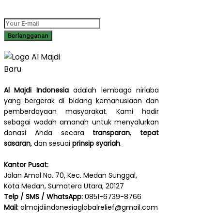
dampak, dan cerita inspiratif langsung ke kotak masuk Anda.
Al Majdi Indonesia
adalah lembaga nirlaba
yang bergerak di bidang kemanusiaan dan
pemberdayaan masyarakat. Kami hadir
sebagai wadah amanah untuk menyalurkan
donasi Anda secara
transparan
,
tepat
sasaran
, dan sesuai
prinsip syariah
.
Kantor Pusat:
Jalan Amal No. 70, Kec. Medan Sunggal,
Kota Medan, Sumatera Utara, 20127
Telp / SMS / WhatsApp:
0851-6739-8766
Mail:
almajdiindonesiaglobalrelief@gmail.com