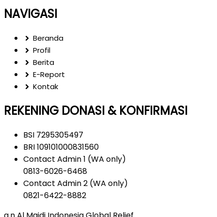
NAVIGASI
Beranda
Profil
Berita
E-Report
Kontak
REKENING DONASI & KONFIRMASI
BSI 7295305497
BRI 109101000831560
Contact Admin 1 (WA only)
0813-6026-6468
Contact Admin 2 (WA only)
0821-6422-8882
a.n Al Majdi Indonesia Global Relief