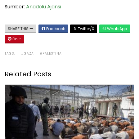
Sumber:
Anadolu Ajansi
SHARE THIS
Facebook
Twitter/X
WhatsApp
Pin It
TAGS:
#GAZA
#PALESTINA
Related Posts