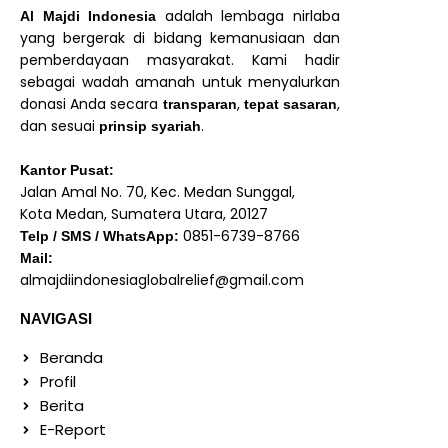
adalah lembaga nirlaba
Al Majdi Indonesia
yang bergerak di bidang kemanusiaan dan
pemberdayaan masyarakat. Kami hadir
sebagai wadah amanah untuk menyalurkan
donasi Anda secara
,
,
transparan
tepat sasaran
dan sesuai
.
prinsip syariah
Kantor Pusat:
Jalan Amal No. 70, Kec. Medan Sunggal,
Kota Medan, Sumatera Utara, 20127
0851-6739-8766
Telp / SMS / WhatsApp:
Mail:
almajdiindonesiaglobalrelief@gmail.com
NAVIGASI
Beranda
Profil
Berita
E-Report