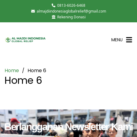
0813-6026-6468
almajdiindonesiaglobalrelief@gmail.com
Rekening Donasi
MENU
Home
Home 6
Home 6
Berlangganan Newsletter Kami