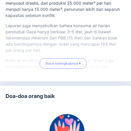
menyusut drastis, dari produksi 35.000 meter³ per hari
menjadi hanya 15.000 meter³, penurunan lebih dari separuh
kapasitas sebelum konflik
Laporan juga menyebutkan bahwa konsumsi air harian
penduduk Gaza hanya berkisar 3–5 liter, jauh di bawah
rekomendasi minimum dari PBB (15 liter) dan bahkan tidak
ada bandingannya dengan Israel yang mencapai 165 liter
per orang per hari.
Krisis air ini tak hanya mengancam dehidrasi, tetapi juga
Baca selengkapnya ▾
menyebarkan penyakit dengan cepat. Saluran air dan
sumur yang rusak serta kekurangan listrik membuat
masyarakat terpaksa menggunakan air terkontaminasi.
Jumlah kasus penyakit yang ditularkan melalui air
meningkat hingga 150% dalam tiga bulan terakhir
Doa-doa orang baik
Jangan sampai penderitaan warga Gaza semakin parah.
Akses sedikit saja dari kita bisa membuat perbedaan besar:
Salurkan donasi untuk mendukung distribusi air bersih.
Gunakan kekuatan bersama untuk mencegah wabah
penyakit dan kematian akibat dehidrasi dan kontaminasi air.